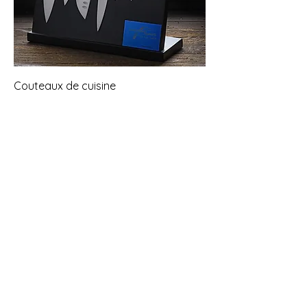
Couteaux de cuisine
COUTELLERIE CHAZEAU HONORÉ
10, place de la Croix
63650 La Monnerie-le-Montel
Tél.
04 73 51 42 08
chazeau.honore.45@gmail.com
Ouverts du lundi au vendredi
(sauf le jeudi fermé) :
8h00-12h00 / 14h00-18h00