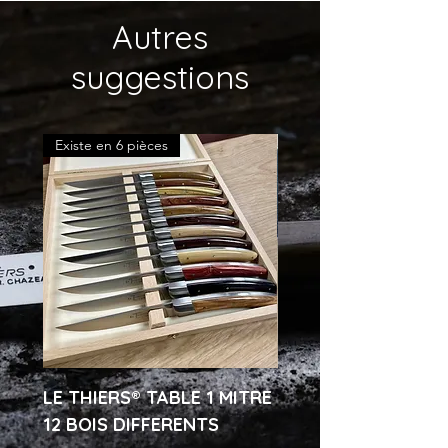
Plusieurs manches disponibles
Autres
suggestions
Existe en 6 pièces
LE THIERS® TABLE 1 MITRE
Inclusion - thème c
12 BOIS DIFFERENTS
personnel