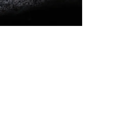
COUTELLERIE CHAZEAU HONORÉ
10, place de la Croix
63650 La Monnerie-le-Montel
Tél.
04 73 51 42 08
chazeau.honore.45@gmail.com
Ouverts du lundi au vendredi
(sauf le jeudi fermé) :
8h00-12h00 / 14h00-18h00