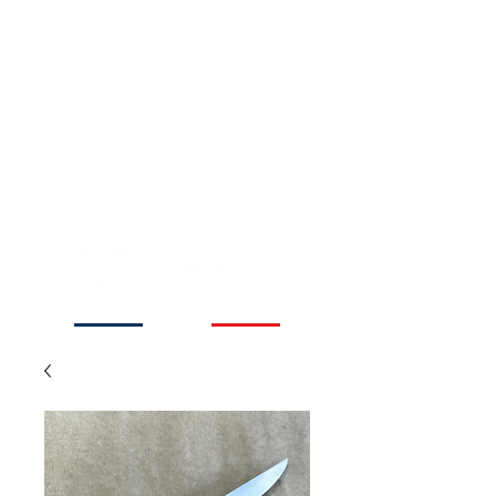
Coutellerie familiale
depuis 1854