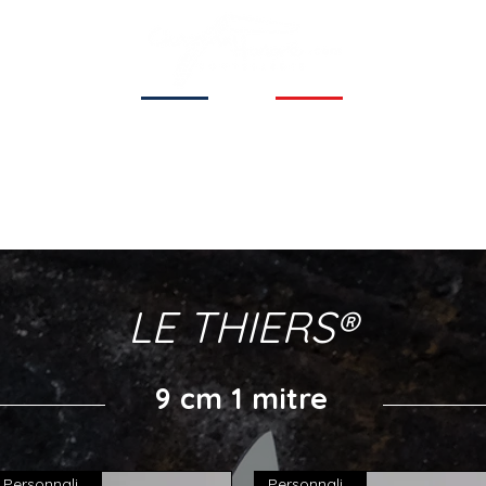
Coutellerie familiale
depuis 1854
Nos couteaux
Couteaux personnalisés
M
LE THIERS®
9 cm 1 mitre
Personnalisable
Personnalisable